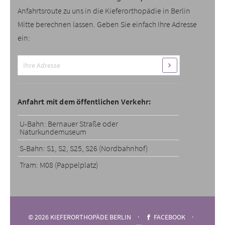
Anfahrtsroute zu uns in die Kieferorthopädie in Berlin
Mitte berechnen lassen. Geben Sie einfach Ihre Adresse
ein:
Anfahrt mit dem öffentlichen Verkehr:
U-Bahn: Bernauer Straße oder
Naturkundemuseum
S-Bahn: S1, S2, S25, S26 (Nordbahnhof)
Tram: M08 (Pappelplatz)
© 2026 KIEFERORTHOPÄDE BERLIN
FACEBOOK