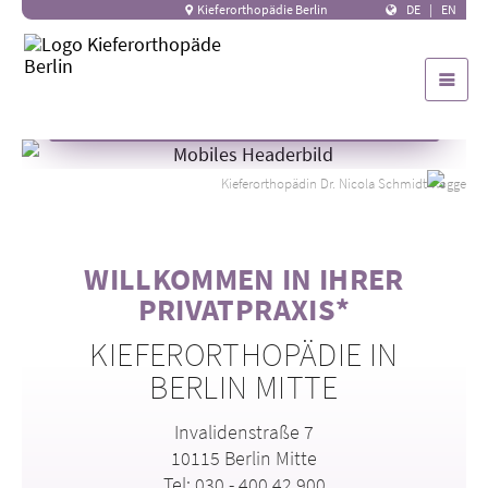
Berlin Mitte
Kieferorthopädie Berlin
DE
|
EN
ERSTTERMIN VEREINBAREN
Kieferorthopädin Dr. Nicola Schmidt-Rogge
WILLKOMMEN IN IHRER
PRIVATPRAXIS*
KIEFERORTHOPÄDIE IN
BERLIN MITTE
Invalidenstraße 7
10115 Berlin Mitte
Tel:
030 - 400 42 900