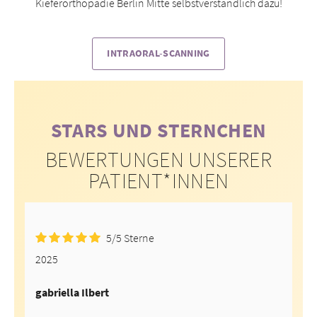
Kieferorthopädie Berlin Mitte selbstverständlich dazu!
INTRAORAL-SCANNING
STARS UND STERNCHEN
BEWERTUNGEN UNSERER
PATIENT*INNEN
5/5 Sterne
5.00
Rated
von 5
2025
gabriella Ilbert