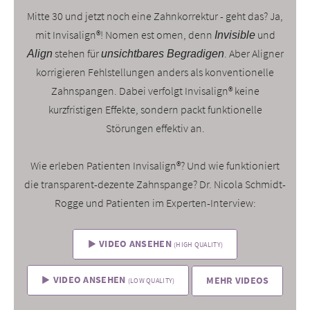
Mitte 30 und jetzt noch eine Zahnkorrektur - geht das? Ja,
mit Invisalign®! Nomen est omen, denn
und
Invisible
stehen für
. Aber Aligner
Align
unsichtbares Begradigen
korrigieren Fehlstellungen anders als konventionelle
Zahnspangen. Dabei verfolgt Invisalign® keine
kurzfristigen Effekte, sondern packt funktionelle
Störungen effektiv an.
Wie erleben Patienten Invisalign®? Und wie funktioniert
die transparent-dezente Zahnspange? Dr. Nicola Schmidt-
Rogge und Patienten im Experten-Interview:
VIDEO ANSEHEN
(HIGH QUALITY)
VIDEO ANSEHEN
MEHR VIDEOS
(LOW QUALITY)