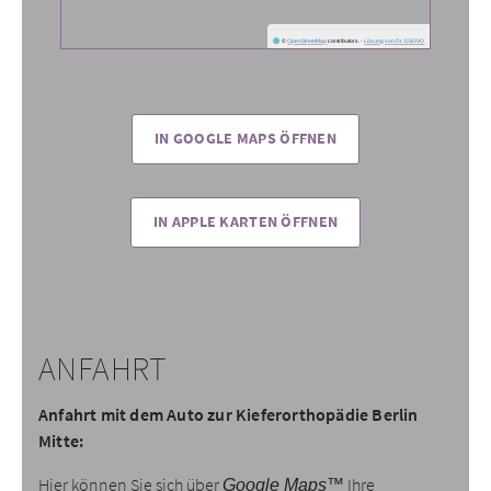
©
OpenStreetMap
contributors.
·
Lösung von Dr. DSGVO
IN GOOGLE MAPS ÖFFNEN
IN APPLE KARTEN ÖFFNEN
ANFAHRT
Anfahrt mit dem Auto zur Kieferorthopädie Berlin
Mitte:
Hier können Sie sich über
Ihre
Google Maps™