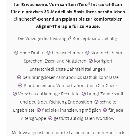
für Erwachsene. Vom sanften iTero® Intraoral-Scan
für ein präzises 3D-Modell als Basis Ihres persönlichen
ClinCheck®-Behandlungsplans bis zur komfortablen
Aligner-Therapie für zu Hause.
Die Vorzüge des Invisalign®-Konzepts sind vielfältg:
ohne
Drähte
herausnehmbar
stört
nicht beim
Sprechen, Essen und Musizieren
korrigiert
unterschiedlichste Zahnfehlstellungen
berührungsloser
Zahnabdruck statt Silikonmasse
Planbarkeit
und Vorillustration durch ClinCheck
Vorschau
auf künftige Resultate
bringt
Zähne sanft
und peu à peu Richtung Endposition
schnelle
Ergebnisse
flexible
Finanzierung möglich
für
jede
Altersgruppe
gestützt
auf digitalen Workflow
Mit Invisalign ist Ihr schönste Lächeln nur einen Mausklick